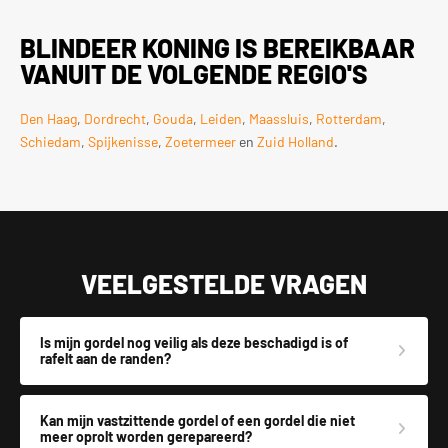
BLINDEER KONING IS BEREIKBAAR
VANUIT DE VOLGENDE REGIO'S
Den Haag
,
Dordrecht
,
Gouda
,
Leiden
,
Maassluis
,
Rotterdam
,
Schiedam
,
Spijkenisse
,
Zoetermeer
en
Zuid Holland
.
VEELGESTELDE VRAGEN
Is mijn gordel nog veilig als deze beschadigd is of
rafelt aan de randen?
Kan mijn vastzittende gordel of een gordel die niet
meer oprolt worden gerepareerd?