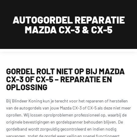
Wij zijn van maandag t/m zaterdag geopend, uitsluitend op afspraak.
Dagelijks bereikbaar op werkdagen tussen 09:00 en 18:00 en zaterdag tussen 11:30 en
AUTOGORDEL REPARATIE
18:00 op 015 2001 185
MAZDA CX-3 & CX-5
0
GORDEL ROLT NIET OP BIJ MAZDA
CX-3 OF CX-5 – REPARATIE EN
OPLOSSING
Bij Blindeer Koning kun je terecht voor het repareren of herstellen
van de autogordels van jouw Mazda CX-3 of CX-5 als deze niet meer
oprollen. Wij lossen oprolproblemen professioneel op, waarbij de
originele bevestigingen en gordelspanner behouden blijven. De
gordelband wordt zorgvuldig gecontroleerd en indien nodig
vervangen, zodat de gordel weer veilig en soepel functioneert.