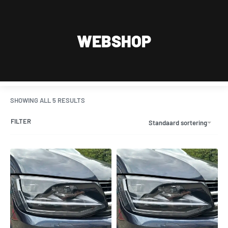
Wij zijn van maandag t/m zaterdag geopend, uitsluitend op afspraak.
Dagelijks bereikbaar op werkdagen tussen 09:00 en 18:00 en zaterdag tussen 11:30 en
18:00 op 015 2001 185
WEBSHOP
0
SHOWING ALL 5 RESULTS
FILTER
Standaard sortering