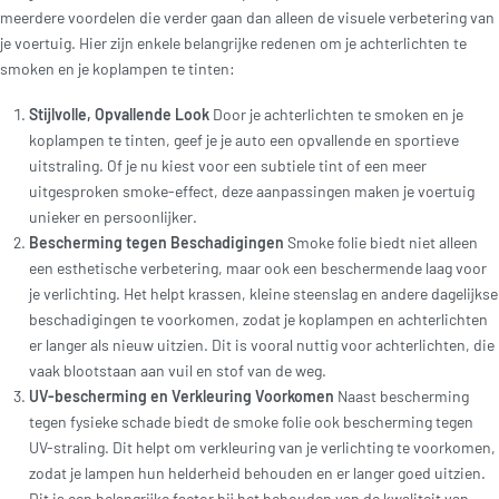
meerdere voordelen die verder gaan dan alleen de visuele verbetering van
je voertuig. Hier zijn enkele belangrijke redenen om je achterlichten te
smoken en je koplampen te tinten:
Stijlvolle, Opvallende Look
Door je achterlichten te smoken en je
koplampen te tinten, geef je je auto een opvallende en sportieve
uitstraling. Of je nu kiest voor een subtiele tint of een meer
uitgesproken smoke-effect, deze aanpassingen maken je voertuig
unieker en persoonlijker.
Bescherming tegen Beschadigingen
Smoke folie biedt niet alleen
een esthetische verbetering, maar ook een beschermende laag voor
je verlichting. Het helpt krassen, kleine steenslag en andere dagelijkse
beschadigingen te voorkomen, zodat je koplampen en achterlichten
er langer als nieuw uitzien. Dit is vooral nuttig voor achterlichten, die
vaak blootstaan aan vuil en stof van de weg.
UV-bescherming en Verkleuring Voorkomen
Naast bescherming
tegen fysieke schade biedt de smoke folie ook bescherming tegen
UV-straling. Dit helpt om verkleuring van je verlichting te voorkomen,
zodat je lampen hun helderheid behouden en er langer goed uitzien.
Dit is een belangrijke factor bij het behouden van de kwaliteit van