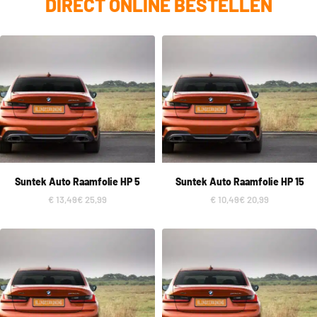
DIRECT ONLINE BESTELLEN
Suntek Auto Raamfolie HP 5
Suntek Auto Raamfolie HP 15
€
13,49
€
25,99
€
10,49
€
20,99