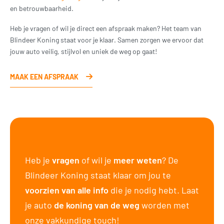
en betrouwbaarheid.
Heb je vragen of wil je direct een afspraak maken? Het team van
Blindeer Koning staat voor je klaar. Samen zorgen we ervoor dat
jouw auto veilig, stijlvol en uniek de weg op gaat!
MAAK EEN AFSPRAAK
Heb je
vragen
of wil je
meer weten
? De
Blindeer Koning staat klaar om jou te
voorzien van alle info
die je nodig hebt. Laat
je auto
de koning van de weg
worden met
onze vakkundige touch!