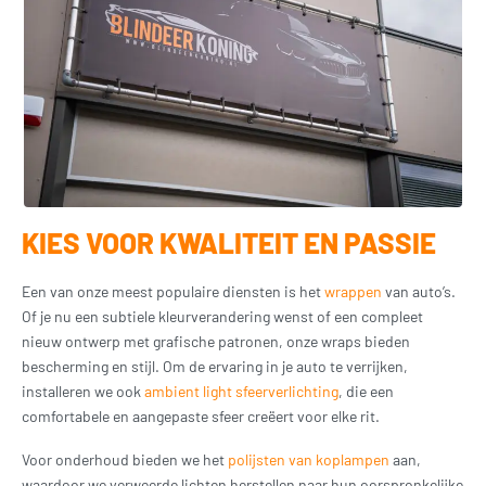
KIES VOOR KWALITEIT EN PASSIE
Een van onze meest populaire diensten is het
wrappen
van auto’s.
Of je nu een subtiele kleurverandering wenst of een compleet
nieuw ontwerp met grafische patronen, onze wraps bieden
bescherming en stijl. Om de ervaring in je auto te verrijken,
installeren we ook
ambient light sfeerverlichting
, die een
comfortabele en aangepaste sfeer creëert voor elke rit.
Voor onderhoud bieden we het
polijsten van koplampen
aan,
waardoor we verweerde lichten herstellen naar hun oorspronkelijke