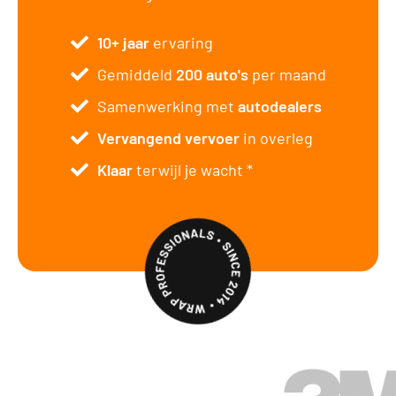
10+ jaar
ervaring
Gemiddeld
200 auto's
per maand
Samenwerking met
autodealers
Vervangend vervoer
in overleg
Klaar
terwijl je wacht *