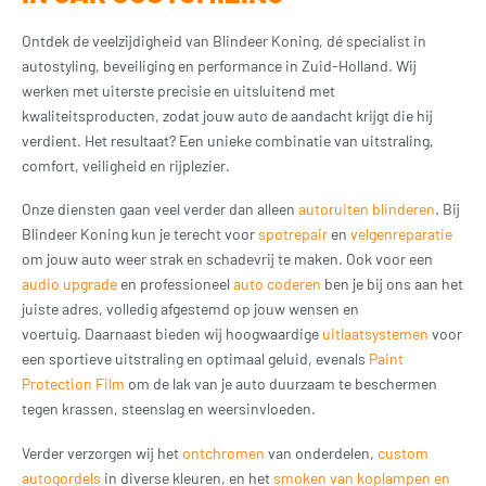
Ontdek de veelzijdigheid van Blindeer Koning, dé specialist in
autostyling, beveiliging en performance in Zuid-Holland. Wij
werken met uiterste precisie en uitsluitend met
kwaliteitsproducten, zodat jouw auto de aandacht krijgt die hij
verdient. Het resultaat? Een unieke combinatie van uitstraling,
comfort, veiligheid en rijplezier.
Onze diensten gaan veel verder dan alleen
autoruiten blinderen
. Bij
Blindeer Koning kun je terecht voor
spotrepair
en
velgenreparatie
om jouw auto weer strak en schadevrij te maken. Ook voor een
audio upgrade
en professioneel
auto coderen
ben je bij ons aan het
juiste adres, volledig afgestemd op jouw wensen en
voertuig.
Daarnaast bieden wij hoogwaardige
uitlaatsystemen
voor
een sportieve uitstraling en optimaal geluid, evenals
Paint
Protection Film
om de lak van je auto duurzaam te beschermen
tegen krassen, steenslag en weersinvloeden.
Verder verzorgen wij het
ontchromen
van onderdelen,
custom
autogordels
in diverse kleuren, en het
smoken van koplampen en