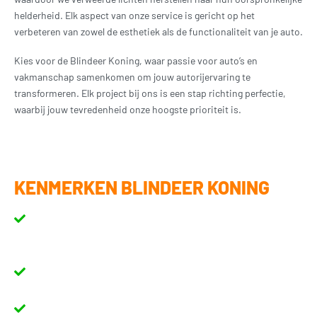
helderheid. Elk aspect van onze service is gericht op het
verbeteren van zowel de esthetiek als de functionaliteit van je auto.
Kies voor de Blindeer Koning, waar passie voor auto’s en
vakmanschap samenkomen om jouw autorijervaring te
transformeren. Elk project bij ons is een stap richting perfectie,
waarbij jouw tevredenheid onze hoogste prioriteit is.
KENMERKEN BLINDEER KONING
Maatwerk & perfectie
- Alles wat we doen, stemmen we af op
jouw wensen en voertuig. Geen standaardoplossingen, maar
puur maatwerk.
Vakkundige montage
- Ervaren specialisten zorgen voor een
professionele afwerking, van wrapping tot elektronica.
Topkwaliteit materialen
- We werken uitsluitend met