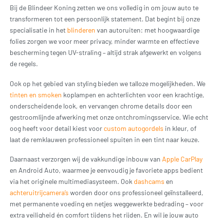
Bij de Blindeer Koning zetten we ons volledig in om jouw auto te
transformeren tot een persoonlijk statement. Dat begint bij onze
specialisatie in het
blinderen
van autoruiten: met hoogwaardige
folies zorgen we voor meer privacy, minder warmte en effectieve
bescherming tegen UV-straling – altijd strak afgewerkt en volgens
de regels.
Ook op het gebied van styling bieden we talloze mogelijkheden. We
tinten en smoken
koplampen en achterlichten voor een krachtige,
onderscheidende look, en vervangen chrome details door een
gestroomlijnde afwerking met onze ontchromingsservice. Wie echt
oog heeft voor detail kiest voor
custom autogordels
in kleur, of
laat de remklauwen professioneel spuiten in een tint naar keuze.
Daarnaast verzorgen wij de vakkundige inbouw van
Apple CarPlay
en Android Auto, waarmee je eenvoudig je favoriete apps bedient
via het originele multimediasysteem. Ook
dashcams
en
achteruitrijcamera’s
worden door ons professioneel geïnstalleerd,
met permanente voeding en netjes weggewerkte bedrading – voor
extra veiligheid én comfort tijdens het rijden. En wil je jouw auto