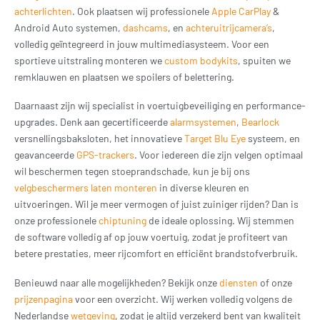
achterlichten
. Ook plaatsen wij professionele
Apple CarPlay
&
Android Auto systemen,
dashcams
, en
achteruitrijcamera’s
,
volledig geïntegreerd in jouw multimediasysteem. Voor een
sportieve uitstraling monteren we
custom bodykits
, spuiten we
remklauwen en plaatsen we spoilers of belettering.
Daarnaast zijn wij specialist in voertuigbeveiliging en performance-
upgrades. Denk aan gecertificeerde
alarmsystemen
,
Bearlock
versnellingsbaksloten, het innovatieve
Target Blu Eye
systeem, en
geavanceerde
GPS-trackers
.
Voor iedereen die zijn velgen optimaal
wil beschermen tegen stoeprandschade, kun je bij ons
velgbeschermers laten monteren
in diverse kleuren en
uitvoeringen.
Wil je meer vermogen of juist zuiniger rijden? Dan is
onze professionele
chiptuning
de ideale oplossing. Wij stemmen
de software volledig af op jouw voertuig, zodat je profiteert van
betere prestaties, meer rijcomfort en efficiënt brandstofverbruik.
Benieuwd naar alle mogelijkheden? Bekijk onze
diensten
of onze
prijzenpagina
voor een overzicht. Wij werken volledig volgens de
Nederlandse
wetgeving
, zodat je altijd verzekerd bent van kwaliteit