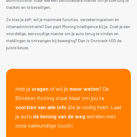
administratie, maar wel een betrouwbare manier om je voertuig te
tracken en te beveiligen.
Zo kies je zelf: wil je maximale functies, verzekeringseisen en
rittenadministratie? Dan past Moving Intelligence bij je. Zoek je een
voordelige, eenvoudige manier om je auto terug te vinden en
meldingen te ontvangen bij beweging? Dan is Onntrack 400 de
juiste keuze.
Heb je
vragen
of wil je
meer weten
? De
Blindeer Koning staat klaar om jou te
voorzien van alle info
die je nodig hebt. Laat
je auto
de koning van de weg
worden met
onze vakkundige touch!