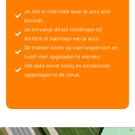
Je ziet in real-time waar je auto zich
bevindt.
Je ontvangt direct meldingen bij
diefstal of sabotage van je auto.
De tracker werkt op voertuigstroom en
hoeft niet opgeladen te worden.
Alle data wordt veilig en versleuteld
opgeslagen in de cloud.