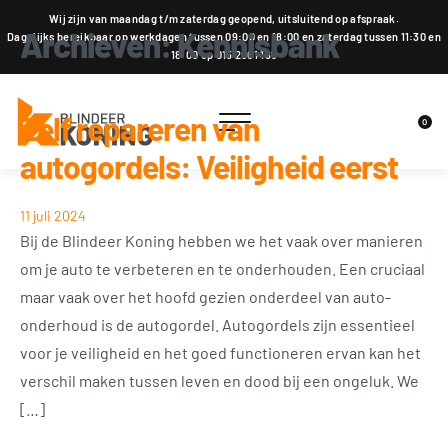
Wij zijn van maandag t/m zaterdag geopend, uitsluitend op afspraak.
Archieven:
Kennisbank
Dagelijks bereikbaar op werkdagen tussen 09:00 en 18:00 en zaterdag tussen 11:30 en
18:00 op 015 2001 185
Zelf repareren van
0
autogordels: Veiligheid eerst
11 juli 2024
Bij de Blindeer Koning hebben we het vaak over manieren
om je auto te verbeteren en te onderhouden. Een cruciaal
maar vaak over het hoofd gezien onderdeel van auto-
onderhoud is de autogordel. Autogordels zijn essentieel
voor je veiligheid en het goed functioneren ervan kan het
verschil maken tussen leven en dood bij een ongeluk. We
[…]