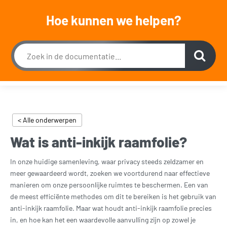
Wij zijn van maandag t/m zaterdag geopend, uitsluitend op afspraak.
Hoe kunnen we helpen?
Dagelijks bereikbaar op werkdagen tussen 09:00 en 18:00 en zaterdag tussen 11:30 en
18:00 op 015 2001 185
0
< Alle onderwerpen
Wat is anti-inkijk raamfolie?
In onze huidige samenleving, waar privacy steeds zeldzamer en
meer gewaardeerd wordt, zoeken we voortdurend naar effectieve
manieren om onze persoonlijke ruimtes te beschermen. Een van
de meest efficiënte methodes om dit te bereiken is het gebruik van
anti-inkijk raamfolie. Maar wat houdt anti-inkijk raamfolie precies
in, en hoe kan het een waardevolle aanvulling zijn op zowel je