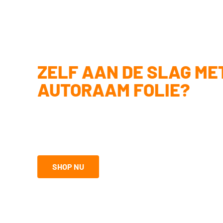
ZELF AAN DE SLAG ME
AUTORAAM FOLIE?
Ben jij handig en ga je het liefst zelf aan de slag? Met onz
kun je autoraam folie ook zelf monteren. Het vraagt wat pr
juiste tools kom je een heel eind. Ontdek de mogelijkheden
SHOP NU