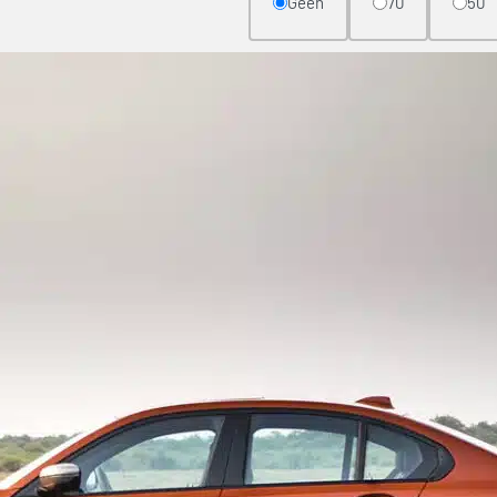
Geen
70
50