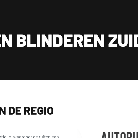
 klanten
ar op werkdagen tussen 09:00 en 18:00 en zaterdag tussen 11:30 en
Levenslange garantie op autoruiten blinderen
Be
18:00 op 015 2001 185
N BLINDEREN ZU
ling
Diensten
Informatie
Portfolio
Shop
Over ons
Conta
N DE REGIO
tfolie, waardoor de ruiten een