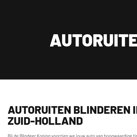
Wij zijn van maandag t/m zaterdag geopend,
★★★★★ 7.000+ tevreden
Dagelijks bereikba
uitsluitend op afspraak.
AUTORUITE
Carsty
AUTORUITEN BLINDEREN I
ZUID-HOLLAND
Bij de Blindeer Koning voorzien we jouw auto van hoogwaardige tin