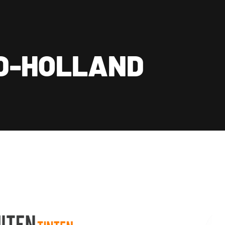
ste prijs-kwaliteit
Schrijf een review
Kennisbank
Vraag een offerte aan
Contact
ID-HOLLAND
ct
0