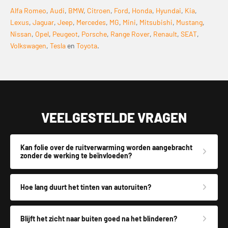
Alfa Romeo
,
Audi
,
BMW
,
Citroen
,
Ford
,
Honda
,
Hyundai
,
Kia
,
Lexus
,
Jaguar
,
Jeep
,
Mercedes
,
MG
,
Mini
,
Mitsubishi
,
Mustang
,
Nissan
,
Opel
,
Peugeot
,
Porsche
,
Range Rover
,
Renault
,
SEAT
,
Volkswagen
,
Tesla
en
Toyota
.
VEELGESTELDE VRAGEN
Kan folie over de ruitverwarming worden aangebracht
zonder de werking te beïnvloeden?
Hoe lang duurt het tinten van autoruiten?
Blijft het zicht naar buiten goed na het blinderen?