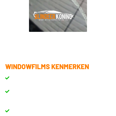
WINDOWFILMS KENMERKEN
Neutrale Kleur
- de kleur van onze raamfolie is vrijwel identiek
aan origineel getint glas.
Metaal vrij
- onze raamfolie stort geen GPS-signaal,
vensterantennes of andere apparaten die met radiosignalen
werken.
Duurzame raamfolie
- extra dikke dubbellaags uitgevoerde