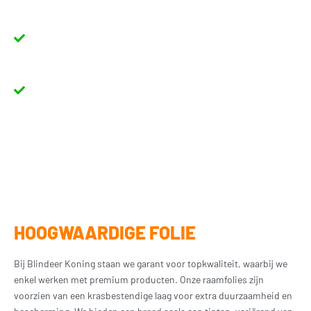
hardcoat met geïmpregneerde kleuring laat de concurrentie ver
achter zich.
Houdt 99% van schadelijke UV-stralen tegen
- hierdoor
verkleurt je interieur niet snel en loop je minder risico op
gezondheidsklachten.
Levenslange garantie
op het blinderen van autoruiten.
HOOGWAARDIGE FOLIE
Bij Blindeer Koning staan we garant voor topkwaliteit, waarbij we
enkel werken met premium producten. Onze raamfolies zijn
voorzien van een krasbestendige laag voor extra duurzaamheid en