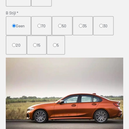
B Stijl
*
Geen
70
50
35
30
20
15
5