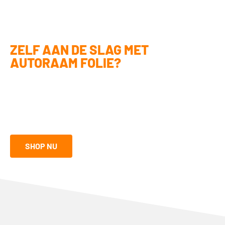
ZELF AAN DE SLAG MET
AUTORAAM FOLIE?
Ben jij handig en ga je het liefst zelf aan de slag? Met onze doe-het-
zelf pakketten kun je autoraam folie ook zelf monteren. Het vraagt
wat precisie, maar met de juiste tools kom je een heel eind. Ontdek
de mogelijkheden in onze shop:
SHOP NU