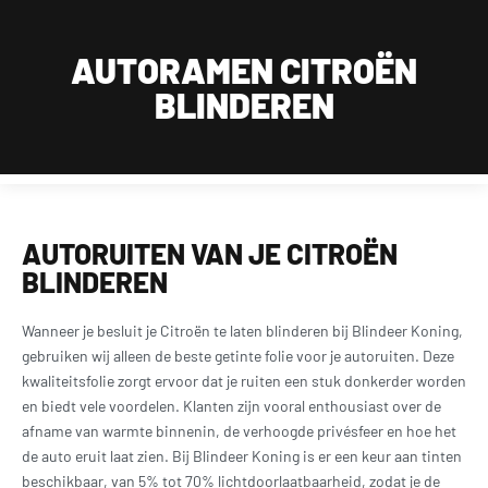
Wij zijn van maandag t/m zaterdag geopend, uitsluitend op afspraak.
Dagelijks bereikbaar op werkdagen tussen 09:00 en 18:00 en zaterdag tussen 11:30 en
AUTORAMEN CITROËN
18:00 op 015 2001 185
BLINDEREN
0
AUTORUITEN VAN JE CITROËN
BLINDEREN
Wanneer je besluit je Citroën te laten blinderen bij Blindeer Koning,
gebruiken wij alleen de beste getinte folie voor je autoruiten. Deze
kwaliteitsfolie zorgt ervoor dat je ruiten een stuk donkerder worden
en biedt vele voordelen. Klanten zijn vooral enthousiast over de
afname van warmte binnenin, de verhoogde privésfeer en hoe het
de auto eruit laat zien. Bij Blindeer Koning is er een keur aan tinten
beschikbaar, van 5% tot 70% lichtdoorlaatbaarheid, zodat je de