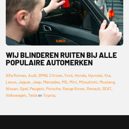
WIJ BLINDEREN RUITEN BIJ ALLE
POPULAIRE AUTOMERKEN
Alfa Romeo
,
Audi
,
BMW
,
Citroen
,
Ford
,
Honda
,
Hyundai
,
Kia
,
Lexus
,
Jaguar
,
Jeep
,
Mercedes
,
MG
,
Mini
,
Mitsubishi
,
Mustang
,
Nissan
,
Opel
,
Peugeot
,
Porsche
,
Range Rover
,
Renault
,
SEAT
,
Volkswagen
,
Tesla
en
Toyota
.