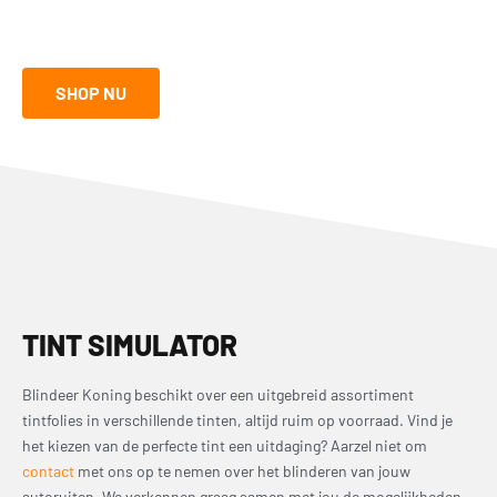
wat precisie, maar met de juiste tools kom je een heel eind. Ontdek
de mogelijkheden in onze shop:
SHOP NU
TINT SIMULATOR
Blindeer Koning beschikt over een uitgebreid assortiment
tintfolies in verschillende tinten, altijd ruim op voorraad. Vind je
het kiezen van de perfecte tint een uitdaging? Aarzel niet om
contact
met ons op te nemen over het blinderen van jouw
autoruiten. We verkennen graag samen met jou de mogelijkheden