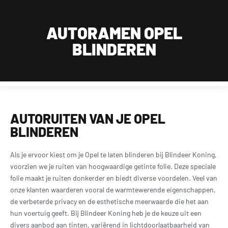
Wij zijn van maandag t/m zaterdag geopend, uitsluitend op afspraak.
Dagelijks bereikbaar op werkdagen tussen 09:00 en 18:00 en zaterdag tussen 11:30 en
AUTORAMEN OPEL
18:00 op 015 2001 185
BLINDEREN
0
AUTORUITEN VAN JE OPEL
BLINDEREN
Als je ervoor kiest om je Opel te laten blinderen bij Blindeer Koning,
voorzien we je ruiten van hoogwaardige getinte folie. Deze speciale
folie maakt je ruiten donkerder en biedt diverse voordelen. Veel van
onze klanten waarderen vooral de warmtewerende eigenschappen,
de verbeterde privacy en de esthetische meerwaarde die het aan
hun voertuig geeft. Bij Blindeer Koning heb je de keuze uit een
divers aanbod aan tinten, variërend in lichtdoorlaatbaarheid van