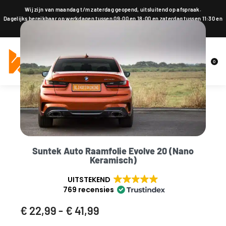
Wij zijn van maandag t/m zaterdag geopend, uitsluitend op afspraak.
Dagelijks bereikbaar op werkdagen tussen 09:00 en 18:00 en zaterdag tussen 11:30 en
18:00 op 015 2001 185
0
Suntek Auto Raamfolie Evolve 20 (Nano
Keramisch)
UITSTEKEND
769 recensies
€
22,99
€
41,99