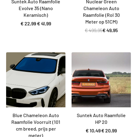
Suntek Auto Raamfolie
Nuclear Green
Evolve 35 (Nano
Chameleon Auto
Keramisch)
Raamfolie (Rol 30
Meter op 51CM)
€
22,99
€
41,99
€
499,95
€
49,95
Bespaar € 10,00
Blue Chameleon Auto
Suntek Auto Raamfolie
Raamfolie Voorruit (101
HP 20
cm breed, prijs per
€
10,49
€
20,99
meter)