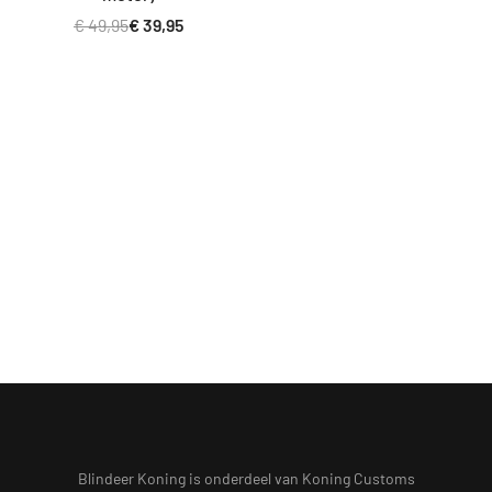
€
49,95
€
39,95
Blindeer Koning is onderdeel van Koning Customs