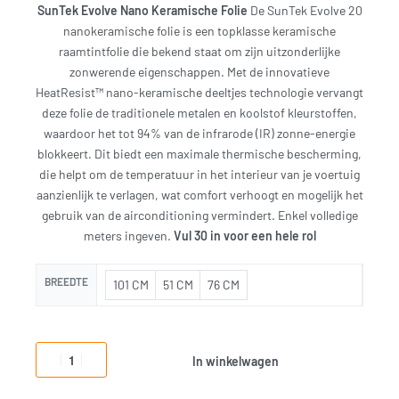
SunTek Evolve Nano Keramische Folie
De SunTek Evolve 20
nanokeramische folie is een topklasse keramische
raamtintfolie die bekend staat om zijn uitzonderlijke
zonwerende eigenschappen. Met de innovatieve
HeatResist™ nano-keramische deeltjes technologie vervangt
deze folie de traditionele metalen en koolstof kleurstoffen,
waardoor het tot 94% van de infrarode (IR) zonne-energie
blokkeert. Dit biedt een maximale thermische bescherming,
die helpt om de temperatuur in het interieur van je voertuig
aanzienlijk te verlagen, wat comfort verhoogt en mogelijk het
gebruik van de airconditioning vermindert. Enkel volledige
meters ingeven.
Vul 30 in voor een hele rol
BREEDTE
101 CM
51 CM
76 CM
In winkelwagen