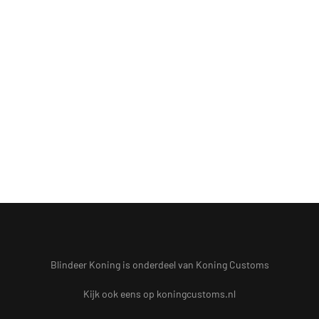
Blindeer Koning is onderdeel van Koning Customs
Kijk ook eens op
koningcustoms.nl