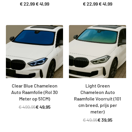
€
22,99
€
41,99
€
22,99
€
41,99
Bespaar € 450,00
Bespaar € 10,00
Clear Blue Chameleon
Light Green
Auto Raamfolie (Rol 30
Chameleon Auto
Meter op 51CM)
Raamfolie Voorruit (101
cm breed, prijs per
€
499,95
€
49,95
meter)
€
49,95
€
39,95