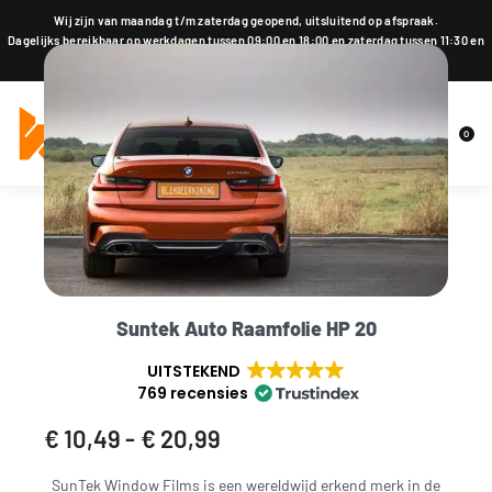
Wij zijn van maandag t/m zaterdag geopend, uitsluitend op afspraak.
Dagelijks bereikbaar op werkdagen tussen 09:00 en 18:00 en zaterdag tussen 11:30 en
18:00 op 015 2001 185
0
Suntek Auto Raamfolie HP 20
UITSTEKEND
769 recensies
€
10,49
€
20,99
SunTek Window Films is een wereldwijd erkend merk in de