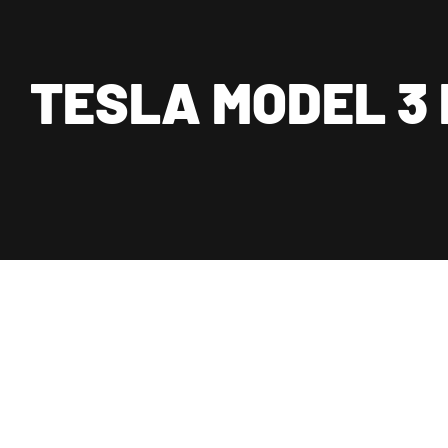
Wij zijn van maandag t/m zaterdag geopend,
★★★★★ 7.000+ tevreden
Dagelijks bereikba
uitsluitend op afspraak.
TESLA MODEL 3 
Carsty