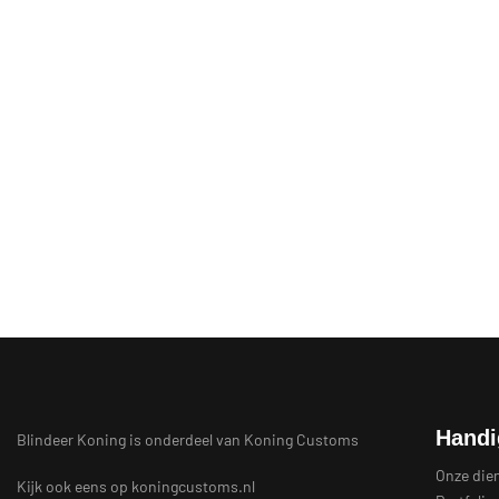
Handi
Blindeer Koning is onderdeel van Koning Customs
Onze die
Kijk ook eens op
koningcustoms.nl