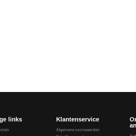
ge links
Klantenservice
O
a
nsten
Algemene voorwaarden
Aut