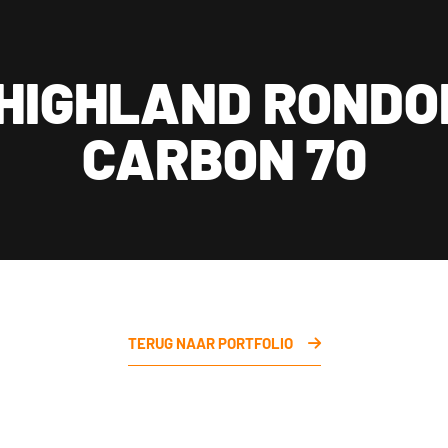
 klanten
ar op werkdagen tussen 09:00 en 18:00 en zaterdag tussen 11:30 en
Levenslange garantie op autoruiten blinderen
Be
18:00 op 015 2001 185
HIGHLAND RONDOM
ling
Diensten
Informatie
Portfolio
Shop
Over ons
Conta
CARBON 70
TERUG NAAR PORTFOLIO