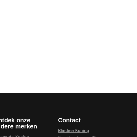
ntdek onze
Contact
ndere merken
Blindeer Koning
ogordel Koning