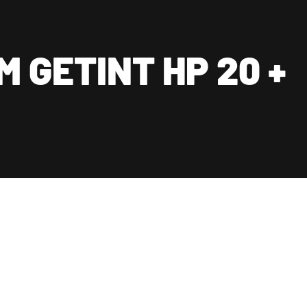
ste prijs-kwaliteit
Schrijf een review
Kennisbank
Vraag een offerte aan
Contact
 GETINT HP 20 +
ct
0