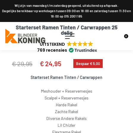
Wij zijn van maandag t/m zaterdag geopend, uitsluitend op afspraak.
Dagelijks bereikbaar op werkdagen tussen 09:00 en 18:00 en zaterdag tussen 11:30 en
18:00 op 015 2001 185
Starterset Ramen Tinten / Carwrappen 25
delig
0
UITSTEKEND
769 recensies
€
29,95
€
24,95
Bespaar € 5,00
Starterset Ramen Tinten / Carwrappen
Meshouder + Reservemesjes
Scalpel + Reservemesjes
Harde Rakel
Zachte Rakel
Diverse Andere Rakels
Lil Chizler
Flextreme Rakel