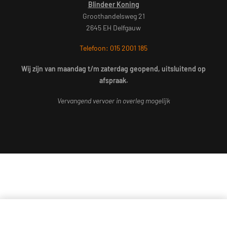
Blindeer Koning
Groothandelsweg 21
2645 EH Delfgauw
Telefoon: 015 2001 185
Wij zijn van maandag t/m zaterdag geopend, uitsluitend op
afspraak.
Vervangend vervoer in overleg mogelijk
In winkelwagen