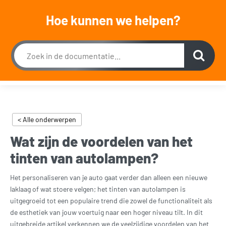
Wij zijn van maandag t/m zaterdag geopend, uitsluitend op afspraak.
Hoe kunnen we helpen?
Dagelijks bereikbaar op werkdagen tussen 09:00 en 18:00 en zaterdag tussen 11:30 en
18:00 op 015 2001 185
0
< Alle onderwerpen
Wat zijn de voordelen van het
tinten van autolampen?
Het personaliseren van je auto gaat verder dan alleen een nieuwe
laklaag of wat stoere velgen; het tinten van autolampen is
uitgegroeid tot een populaire trend die zowel de functionaliteit als
de esthetiek van jouw voertuig naar een hoger niveau tilt. In dit
uitgebreide artikel verkennen we de veelzijdige voordelen van het