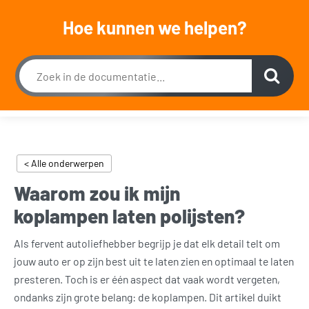
Wij zijn van maandag t/m zaterdag geopend, uitsluitend op afspraak.
Hoe kunnen we helpen?
Dagelijks bereikbaar op werkdagen tussen 09:00 en 18:00 en zaterdag tussen 11:30 en
18:00 op 015 2001 185
0
< Alle onderwerpen
Waarom zou ik mijn
koplampen laten polijsten?
Als fervent autoliefhebber begrijp je dat elk detail telt om
jouw auto er op zijn best uit te laten zien en optimaal te laten
presteren. Toch is er één aspect dat vaak wordt vergeten,
ondanks zijn grote belang: de koplampen. Dit artikel duikt