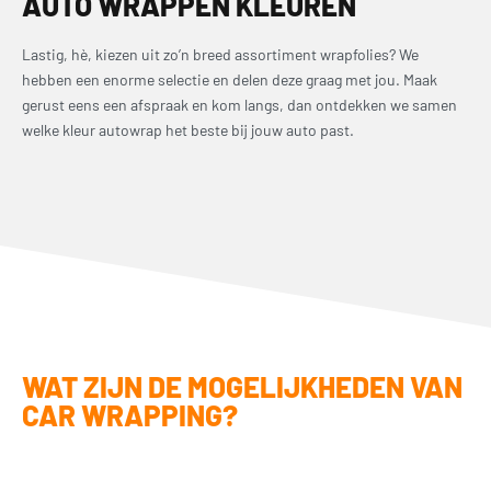
AUTO WRAPPEN KLEUREN
Lastig, hè, kiezen uit zo’n breed assortiment wrapfolies? We
hebben een enorme selectie en delen deze graag met jou. Maak
gerust eens een afspraak en kom langs, dan ontdekken we samen
welke kleur autowrap het beste bij jouw auto past.
WAT ZIJN DE MOGELIJKHEDEN VAN
CAR WRAPPING?
De wereld van car wrapping biedt oneindige mogelijkheden. Er is
een uitgebreide keuze aan kleuren en texturen beschikbaar. Of je