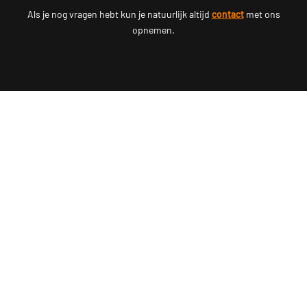
Als je nog vragen hebt kun je natuurlijk altijd
contact
met ons
opnemen.