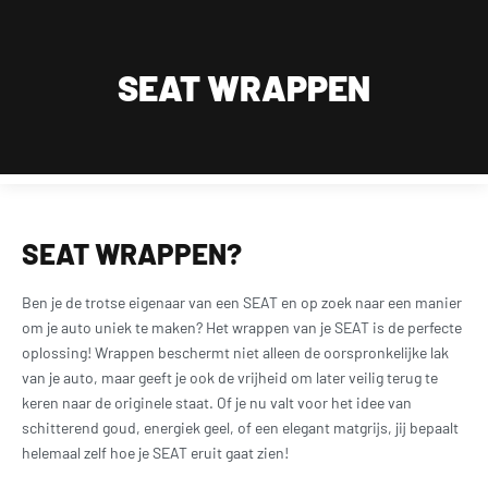
Wij zijn van maandag t/m zaterdag geopend, uitsluitend op afspraak.
Dagelijks bereikbaar op werkdagen tussen 09:00 en 18:00 en zaterdag tussen 11:30 en
18:00 op 015 2001 185
SEAT WRAPPEN
0
SEAT WRAPPEN?
Ben je de trotse eigenaar van een SEAT en op zoek naar een manier
om je auto uniek te maken? Het wrappen van je SEAT is de perfecte
oplossing! Wrappen beschermt niet alleen de oorspronkelijke lak
van je auto, maar geeft je ook de vrijheid om later veilig terug te
keren naar de originele staat. Of je nu valt voor het idee van
schitterend goud, energiek geel, of een elegant matgrijs, jij bepaalt
helemaal zelf hoe je SEAT eruit gaat zien!