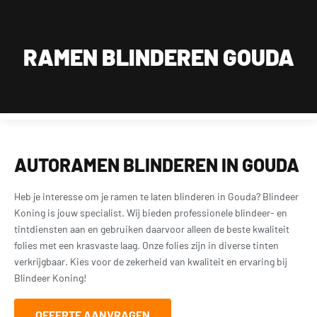
Wij zijn van maandag t/m zaterdag geopend, uitsluitend op afspraak.
Dagelijks bereikbaar op werkdagen tussen 09:00 en 18:00 en zaterdag tussen 11:30 en
18:00 op 015 2001 185
RAMEN BLINDEREN GOUDA
0
AUTORAMEN BLINDEREN IN GOUDA
Heb je interesse om je ramen te laten blinderen in Gouda? Blindeer
Koning is jouw specialist. Wij bieden professionele blindeer- en
tintdiensten aan en gebruiken daarvoor alleen de beste kwaliteit
folies met een krasvaste laag. Onze folies zijn in diverse tinten
verkrijgbaar. Kies voor de zekerheid van kwaliteit en ervaring bij
Blindeer Koning!
OFFERTE AANVRAGEN