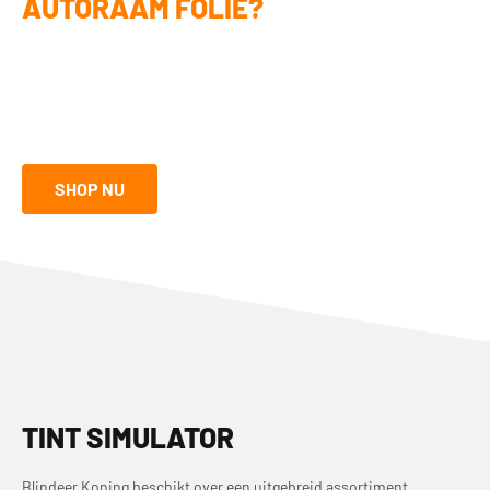
AUTORAAM FOLIE?
Ben jij handig en ga je het liefst zelf aan de slag? Met onze doe-het-
zelf pakketten kun je autoraam folie ook zelf monteren. Het vraagt
wat precisie, maar met de juiste tools kom je een heel eind. Ontdek
de mogelijkheden in onze shop:
SHOP NU
TINT SIMULATOR
Blindeer Koning beschikt over een uitgebreid assortiment