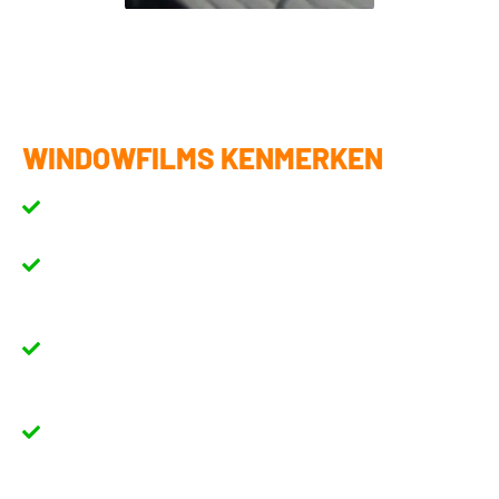
WINDOWFILMS KENMERKEN
Neutrale Kleur
- de kleur van onze raamfolie is vrijwel identiek
aan origineel getint glas.
Metaal vrij
- onze raamfolie stort geen GPS-signaal,
vensterantennes of andere apparaten die met radiosignalen
werken.
Duurzame raamfolie
- extra dikke dubbellaags uitgevoerde
hardcoat met geïmpregneerde kleuring laat de concurrentie ver
achter zich.
Houdt 99% van schadelijke UV-stralen tegen
- hierdoor
verkleurt je interieur niet snel en loop je minder risico op
gezondheidsklachten.